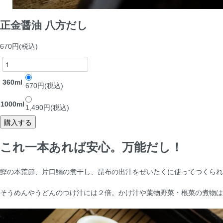
正金醤油 八方だし
670円(税込)
360ml
670円(税込)
1000ml
1,490円(税込)
これ一本あれば安心。万能だし！
鰹の本荒節、片口鰯の煮干し、昆布の出汁をぜいたくに使ってつくられ
そうめんやうどんのつけ汁には２倍。かけ汁や葉物野菜・根菜の煮物は